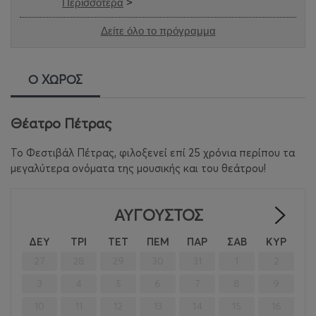
Περισσότερα
>
Δείτε όλο το πρόγραμμα
Ο ΧΩΡΟΣ
Θέατρο Πέτρας
Το Φεστιβάλ Πέτρας, φιλοξενεί επί 25 χρόνια περίπου τα
μεγαλύτερα ονόματα της μουσικής και του θεάτρου!
ΑΎΓΟΥΣΤΟΣ
>
ΔΕΥ
ΤΡΙ
ΤΕΤ
ΠΕΜ
ΠΑΡ
ΣΑΒ
ΚΥΡ
27
28
29
30
31
1
2
3
4
5
6
7
8
9
10
11
12
13
14
15
16