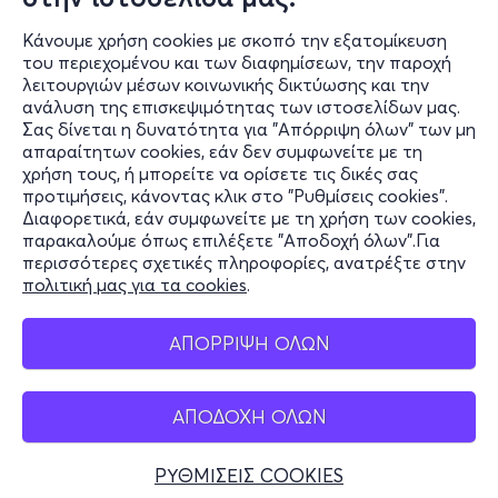
Κάνουμε χρήση cookies με σκοπό την εξατομίκευση
του περιεχομένου και των διαφημίσεων, την παροχή
λειτουργιών μέσων κοινωνικής δικτύωσης και την
ανάλυση της επισκεψιμότητας των ιστοσελίδων μας.
Σας δίνεται η δυνατότητα για "Απόρριψη όλων" των μη
Πληροφορίες
απαραίτητων cookies, εάν δεν συμφωνείτε με τη
χρήση τους, ή μπορείτε να ορίσετε τις δικές σας
Υποστήριξη
προτιμήσεις, κάνοντας κλικ στο "Ρυθμίσεις cookies".
Διαφορετικά, εάν συμφωνείτε με τη χρήση των cookies,
Stay Connected
παρακαλούμε όπως επιλέξετε "Αποδοχή όλων".Για
περισσότερες σχετικές πληροφορίες, ανατρέξτε στην
πολιτική μας για τα cookies
.
Mobile app
ΑΠΟΡΡΙΨΗ ΟΛΩΝ
ΑΠΟΔΟΧΗ ΟΛΩΝ
Ελλάδα
Τηλεφωνικές κρατήσεις
ΡΥΘΜΙΣΕΙΣ COOKIES