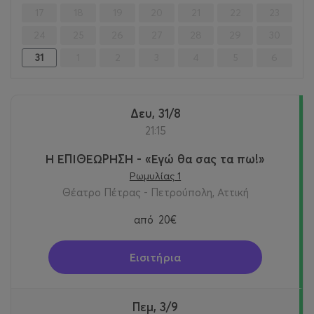
17
18
19
20
21
22
23
24
25
26
27
28
29
30
31
1
2
3
4
5
6
Δευ, 31/8
21:15
Η ΕΠΙΘΕΩΡΗΣΗ - «Εγώ θα σας τα πω!»
Ρωμυλίας 1
Θέατρο Πέτρας - Πετρούπολη, Αττική
από
20€
Εισιτήρια
Πεμ, 3/9