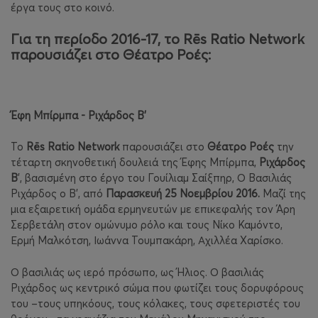
έργα τους στο κοινό.
Για τη περίοδο 2016-17, το Rēs Ratio Network
παρουσιάζει στο Θέατρο Ροές:
Έφη Μπίρμπα - Ριχάρδος Β'
Το
Re
s
Ratio
Network
παρουσιάζει στο
Θέατρο Ροές
την
τέταρτη σκηνοθετική δουλειά της Έφης Μπίρμπα,
Ριχάρδος
Β
’, βασισμένη στο έργο του Γουίλιαμ Σαίξπηρ,
Ο Βασιλιάς
Ριχάρδος ο Β'
, από
Παρασκευή 25 Νοεμβρίου 2016.
Μαζί της
μια εξαιρετική ομάδα ερμηνευτών με επικεφαλής τον Άρη
Σερβετάλη στον ομώνυμο ρόλο και τους Νίκο Καμόντο,
Ερμή Μαλκότση, Ιωάννα Τουμπακάρη, Αχιλλέα Χαρίσκο.
Ο βασιλιάς ως ιερό πρόσωπο, ως Ήλιος. Ο βασιλιάς
Ριχάρδος ως κεντρικό σώμα που φωτίζει τους δορυφόρους
του –τους υπηκόους, τους κόλακες, τους σφετεριστές του