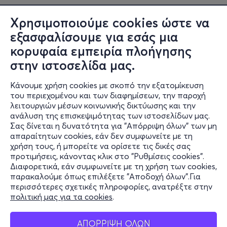
Χρησιμοποιούμε cookies ώστε να
εξασφαλίσουμε για εσάς μια
κορυφαία εμπειρία πλοήγησης
στην ιστοσελίδα μας.
Κάνουμε χρήση cookies με σκοπό την εξατομίκευση
του περιεχομένου και των διαφημίσεων, την παροχή
λειτουργιών μέσων κοινωνικής δικτύωσης και την
ανάλυση της επισκεψιμότητας των ιστοσελίδων μας.
Σας δίνεται η δυνατότητα για "Απόρριψη όλων" των μη
Πληροφορίες
απαραίτητων cookies, εάν δεν συμφωνείτε με τη
χρήση τους, ή μπορείτε να ορίσετε τις δικές σας
Υποστήριξη
προτιμήσεις, κάνοντας κλικ στο "Ρυθμίσεις cookies".
Διαφορετικά, εάν συμφωνείτε με τη χρήση των cookies,
Stay Connected
παρακαλούμε όπως επιλέξετε "Αποδοχή όλων".Για
περισσότερες σχετικές πληροφορίες, ανατρέξτε στην
πολιτική μας για τα cookies
.
Mobile app
ΑΠΟΡΡΙΨΗ ΟΛΩΝ