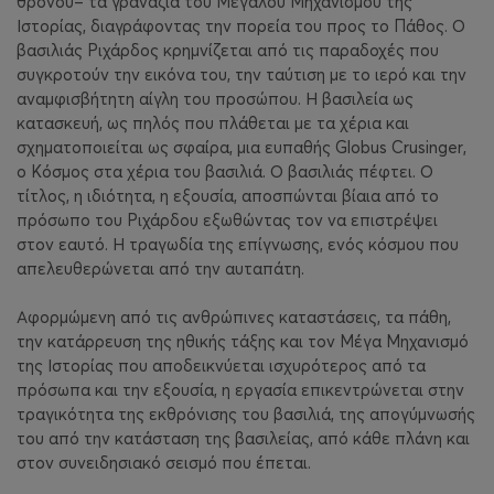
θρόνου– τα γρανάζια του Μεγάλου Μηχανισμού της
Ιστορίας, διαγράφοντας την πορεία του προς το Πάθος. Ο
βασιλιάς Ριχάρδος κρημνίζεται από τις παραδοχές που
συγκροτούν την εικόνα του, την ταύτιση με το ιερό και την
αναμφισβήτητη αίγλη του προσώπου. Η βασιλεία ως
κατασκευή, ως πηλός που πλάθεται με τα χέρια και
σχηματοποιείται ως σφαίρα, μια ευπαθής Globus Crusinger,
ο Kόσμος στα χέρια του βασιλιά. Ο βασιλιάς πέφτει. Ο
τίτλος, η ιδιότητα, η εξουσία, αποσπώνται βίαια από το
πρόσωπο του Ριχάρδου εξωθώντας τον να επιστρέψει
στον εαυτό. Η τραγωδία της επίγνωσης, ενός κόσμου που
απελευθερώνεται από την αυταπάτη.
Αφορμώμενη από τις ανθρώπινες καταστάσεις, τα πάθη,
την κατάρρευση της ηθικής τάξης και τον Μέγα Μηχανισμό
της Ιστορίας που αποδεικνύεται ισχυρότερος από τα
πρόσωπα και την εξουσία, η εργασία επικεντρώνεται στην
τραγικότητα της εκθρόνισης του βασιλιά, της απογύμνωσής
του από την κατάσταση της βασιλείας, από κάθε πλάνη και
στον συνειδησιακό σεισμό που έπεται.