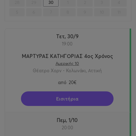
28
29
30
1
2
3
4
5
6
7
8
9
10
11
Τετ, 30/9
19:00
ΜΑΡΤΥΡΑΣ ΚΑΤΗΓΟΡΙΑΣ 4ος Χρόνος
Αμερικής 10
Θέατρο Χορν - Κολωνάκι, Αττική
από
20€
Εισιτήρια
Πεμ, 1/10
20:00