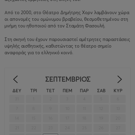
Από το 2000, στο Θέατρο Δημήτρης Χορν λαμβάνουν χώρα
οι απονομές του ομώνυμου βραβείου, θεσμοθετημένου στη
μνήμη του ηθοποιού από τον Σταμάτη Φασουλή.
Στη σκηνή του έχουν παρουσιαστεί αμέτρητες παραστάσεις
υψηλής αισθητικής, καθιστώντας το θέατρο σημείο
αναφοράς για το ελληνικό κοινό.
ΣΕΠΤΈΜΒΡΙΟΣ
<
>
ΔΕΥ
ΤΡΙ
ΤΕΤ
ΠΕΜ
ΠΑΡ
ΣΑΒ
ΚΥΡ
31
1
2
3
4
5
6
7
8
9
10
11
12
13
14
15
16
17
18
19
20
21
22
23
24
25
26
27