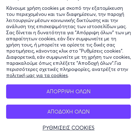
Θέατρο Χορν - Κολωνάκι, Αττική
Κάνουμε χρήση cookies με σκοπό την εξατομίκευση
από
20€
του περιεχομένου και των διαφημίσεων, την παροχή
λειτουργιών μέσων κοινωνικής δικτύωσης και την
ανάλυση της επισκεψιμότητας των ιστοσελίδων μας.
Εισιτήρια
Σας δίνεται η δυνατότητα για "Απόρριψη όλων" των μη
απαραίτητων cookies, εάν δεν συμφωνείτε με τη
χρήση τους, ή μπορείτε να ορίσετε τις δικές σας
προτιμήσεις, κάνοντας κλικ στο "Ρυθμίσεις cookies".
Παρ, 13/11
Διαφορετικά, εάν συμφωνείτε με τη χρήση των cookies,
21:00
παρακαλούμε όπως επιλέξετε "Αποδοχή όλων".Για
περισσότερες σχετικές πληροφορίες, ανατρέξτε στην
ΜΑΡΤΥΡΑΣ ΚΑΤΗΓΟΡΙΑΣ 4ος Χρόνος
πολιτική μας για τα cookies
.
Αμερικής 10
Θέατρο Χορν - Κολωνάκι, Αττική
ΑΠΟΡΡΙΨΗ ΟΛΩΝ
από
20€
ΑΠΟΔΟΧΗ ΟΛΩΝ
Εισιτήρια
ΡΥΘΜΙΣΕΙΣ COOKIES
Σαβ, 14/11