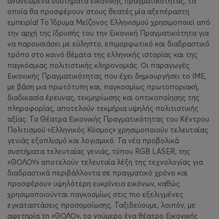
ανανεωμένα συστήματα εικονικής πραγματικότητας, τα
οποία θα προσφέρουν στους θεατές μία αξεπέραστη
εμπειρία! Το Ίδρυμα Μείζονος Ελληνισμού χρησιμοποιεί από
την αρχή της ίδρυσής του την Εικονική Πραγματικότητα για
να παρουσιάσει με εύληπτο, επιμορφωτικό και διαδραστικό
τρόπο στο κοινό θέματα της ελληνικής ιστορίας και της
παγκόσμιας πολιτιστικής κληρονομιάς. Οι παραγωγές
Εικονικής Πραγματικότητας που έχει δημιουργήσει το ΙΜΕ,
με βάση μια πρωτότυπη και, παγκοσμίως πρωτοποριακή,
διαδικασία έρευνας, τεκμηρίωσης και οπτικοποίησης της
πληροφορίας, αποτελούν τεκμήρια υψηλής πολιτιστικής
αξίας. Τα Θέατρα Εικονικής Πραγματικότητας του Κέντρου
Πολιτισμού «Ελληνικός Κόσμος» χρησιμοποιούν τελευταίας
γενιάς εξοπλισμό και λογισμικό. Τα νέα προβολικά
συστήματα τελευταίας γενιάς, τύπου RGB LASER, της
«ΘΟΛΟΥ» αποτελούν τελευταία λέξη της τεχνολογίας για
διαδραστικά περιβάλλοντα σε πραγματικό χρόνο και
προσφέρουν υψηλότερη ευκρίνεια εικόνων, καθώς
χρησιμοποιούνται παγκοσμίως στις πιο εξελιγμένες
εγκαταστάσεις προσομοίωσης. Ταξιδεύουμε, λοιπόν, με
αφετηρία τη «ΘΟΛΟ», το νούμερο ένα θέατρο Εικονικής