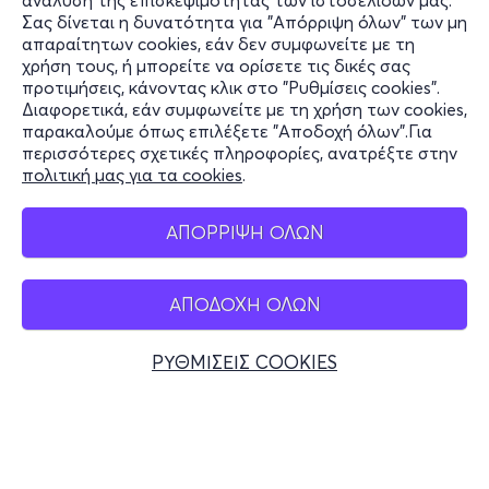
ανάλυση της επισκεψιμότητας των ιστοσελίδων μας.
Σας δίνεται η δυνατότητα για "Απόρριψη όλων" των μη
Πληροφορίες
απαραίτητων cookies, εάν δεν συμφωνείτε με τη
χρήση τους, ή μπορείτε να ορίσετε τις δικές σας
Υποστήριξη
προτιμήσεις, κάνοντας κλικ στο "Ρυθμίσεις cookies".
Διαφορετικά, εάν συμφωνείτε με τη χρήση των cookies,
Stay Connected
παρακαλούμε όπως επιλέξετε "Αποδοχή όλων".Για
περισσότερες σχετικές πληροφορίες, ανατρέξτε στην
πολιτική μας για τα cookies
.
Mobile app
ΑΠΟΡΡΙΨΗ ΟΛΩΝ
ΑΠΟΔΟΧΗ ΟΛΩΝ
Ελλάδα
Τηλεφωνικές κρατήσεις
ΡΥΘΜΙΣΕΙΣ COOKIES
+30 2117700000
Δευ - Παρ 10:00 - 18:00
Φυσικά σημεία