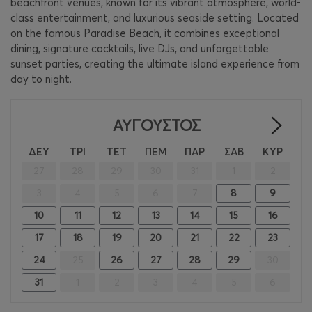
beachfront venues, known for its vibrant atmosphere, world-
class entertainment, and luxurious seaside setting. Located
on the famous Paradise Beach, it combines exceptional
dining, signature cocktails, live DJs, and unforgettable
sunset parties, creating the ultimate island experience from
day to night.
ΑΎΓΟΥΣΤΟΣ
>
ΔΕΥ
ΤΡΙ
ΤΕΤ
ΠΕΜ
ΠΑΡ
ΣΑΒ
ΚΥΡ
27
28
29
30
31
1
2
3
4
5
6
7
8
9
10
11
12
13
14
15
16
17
18
19
20
21
22
23
24
25
26
27
28
29
30
31
1
2
3
4
5
6