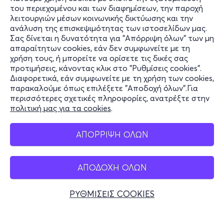
του περιεχομένου και των διαφημίσεων, την παροχή
λειτουργιών μέσων κοινωνικής δικτύωσης και την
ανάλυση της επισκεψιμότητας των ιστοσελίδων μας.
Σας δίνεται η δυνατότητα για "Απόρριψη όλων" των μη
Πληροφορίες
απαραίτητων cookies, εάν δεν συμφωνείτε με τη
χρήση τους, ή μπορείτε να ορίσετε τις δικές σας
Υποστήριξη
προτιμήσεις, κάνοντας κλικ στο "Ρυθμίσεις cookies".
Διαφορετικά, εάν συμφωνείτε με τη χρήση των cookies,
Stay Connected
παρακαλούμε όπως επιλέξετε "Αποδοχή όλων".Για
περισσότερες σχετικές πληροφορίες, ανατρέξτε στην
πολιτική μας για τα cookies
.
Mobile app
ΑΠΟΡΡΙΨΗ ΟΛΩΝ
ΑΠΟΔΟΧΗ ΟΛΩΝ
Ελλάδα
Τηλεφωνικές κρατήσεις
ΡΥΘΜΙΣΕΙΣ COOKIES
+30 2117700000
Δευ - Παρ 10:00 - 18:00