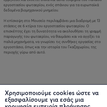
εργοστασίου φωταερίου, ενός σπάνιου για τα ευρωπαϊκά
δεδομένα βιομηχανικού μνημείου.
Η επίσκεψη στο Μουσείο περιλαμβάνει μια διαδρομή με 13
στάσεις σε 6 κτίρια του εργοστασίου φωταερίου. Ο
επισκέπτης έχει τη δυνατότητα να ακολουθήσει τη γραμμή
παραγωγής του φωταερίου, να θαυμάσει και να αγγίξει τα
παλιά μηχανήματα, να γνωρίσει τις συνθήκες εργασίας στο
εργοστάσιο, όπως και την ιστορία του Γκαζοχωρίου, της
περιοχής γύρω από αυτό.
Χρησιμοποιούμε cookies ώστε να
εξασφαλίσουμε για εσάς μια
κορυφαία εμπειρία πλοήγησης