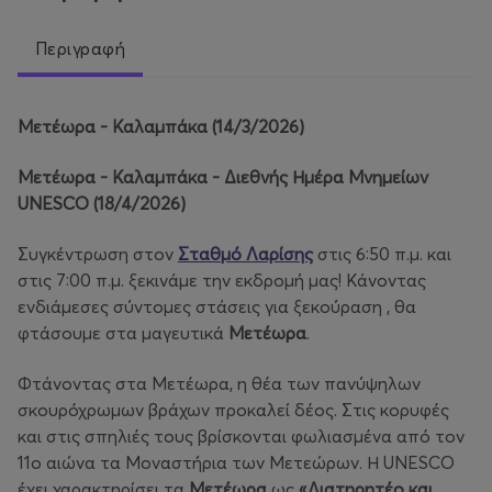
Περιγραφή
Μετέωρα - Καλαμπάκα (14/3/2026)
Μετέωρα - Καλαμπάκα - Διεθνής Ημέρα Μνημείων
UNESCO (18/4/2026)
Συγκέντρωση στον
Σταθμό Λαρίσης
στις 6:50 π.μ. και
στις 7:00 π.μ. ξεκινάμε την εκδρομή μας! Κάνοντας
ενδιάμεσες σύντομες στάσεις για ξεκούραση , θα
φτάσουμε στα μαγευτικά
Μετέωρα
.
Φτάνοντας στα Μετέωρα, η θέα των πανύψηλων
σκουρόχρωμων βράχων προκαλεί δέος. Στις κορυφές
και στις σπηλιές τους βρίσκονται φωλιασμένα από τον
11ο αιώνα τα Μοναστήρια των Μετεώρων. Η UNESCO
έχει χαρακτηρίσει τα
Μετέωρα
ως
«Διατηρητέο και