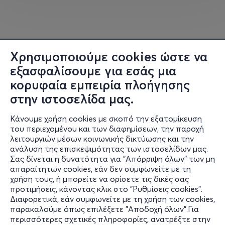
την
Καλαμπάκα
, που είναι χτισμένη στις ρίζες των
βράχων των Μετεώρων. Προαιρετική η
επίσκεψη στο
Μουσείο Φυσικής Ιστορίας Μετεώρων –
Μουσείο Μανιταριών (
www
.
meteoramuseum
.
gr
)
.
Το
Μουσείο περιλαμβάνει μια πλούσια συλλογή πτηνών και
Χρησιμοποιούμε cookies ώστε να
θηλαστικών καθώς και ένα ολοκληρωμένο μουσείο
εξασφαλίσουμε για εσάς μια
μανιταριών, το πρώτο στο είδος του στην
κορυφαία εμπειρία πλοήγησης
Ελλάδα.
Υπάρχουν περίπου
350 είδη ζώων
και
250 από
στην ιστοσελίδα μας.
τα κυριότερα είδη μανιταριών
. Ο τρόπος παρουσίασης
των συλλογών μέσα από διοράματα, αναπαριστά με
Κάνουμε χρήση cookies με σκοπό την εξατομίκευση
απόλυτη ακρίβεια, το φυσικό περιβάλλον που διαβιούν
του περιεχομένου και των διαφημίσεων, την παροχή
τα ζώα και αναπτύσσονται τα μανιτάρια. Η ποιότητα
λειτουργιών μέσων κοινωνικής δικτύωσης και την
των εκθεμάτων είναι εξαιρετική. Η τοποθέτησή τους
ανάλυση της επισκεψιμότητας των ιστοσελίδων μας.
στο χώρο γίνεται σε θεματικές ενότητες, και τα
Σας δίνεται η δυνατότητα για "Απόρριψη όλων" των μη
Πληροφορίες
απαραίτητων cookies, εάν δεν συμφωνείτε με τη
εκθέματα κατανέμονται ανάλογα με τον τύπο του
χρήση τους, ή μπορείτε να ορίσετε τις δικές σας
οικοσυστήματος στο οποίο ανήκουν. Για τα μανιτάρια
Υποστήριξη
προτιμήσεις, κάνοντας κλικ στο "Ρυθμίσεις cookies".
έχει σχεδιαστεί ένας πρωτότυπος τρόπος
Διαφορετικά, εάν συμφωνείτε με τη χρήση των cookies,
Stay Connected
παρουσίασης, ο οποίος περιλαμβάνει τρεις φάσεις
παρακαλούμε όπως επιλέξετε "Αποδοχή όλων".Για
ανάπτυξης τους παρέχοντας έτσι μια ολοκληρωμένη
περισσότερες σχετικές πληροφορίες, ανατρέξτε στην