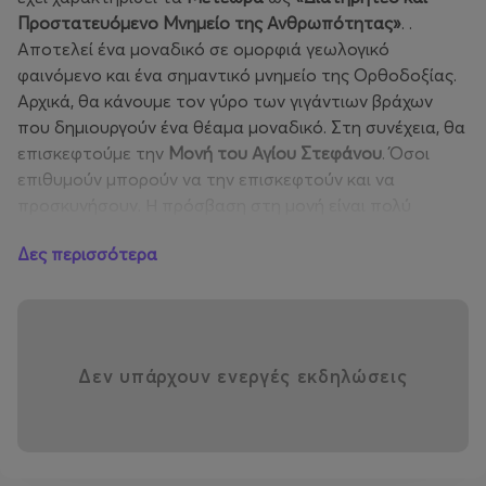
Προστατευόμενο Μνημείο της Ανθρωπότητας»
. .
Αποτελεί ένα μοναδικό σε ομορφιά γεωλογικό
φαινόμενο και ένα σημαντικό μνημείο της Ορθοδοξίας.
Αρχικά, θα κάνουμε τον γύρο των γιγάντιων βράχων
που δημιουργούν ένα θέαμα μοναδικό. Στη συνέχεια, θα
επισκεφτούμε την
Μονή του Αγίου Στεφάνου
. Όσοι
επιθυμούν μπορούν να την επισκεφτούν και να
προσκυνήσουν. Η πρόσβαση στη μονή είναι πολύ
εύκολη, αφού ένα μικρό πέτρινο γεφύρι συνδέει το
Δες περισσότερα
δρόμο στην είσοδο της μονής. Επόμενή μας
στάση η
Ιερά Μονή της Μεταμορφώσεως του
Σωτήρος
(Μεγάλο Μετέωρο), που αποτελεί την πρώτη
και μεγαλύτερη μονή των Μετεώρων, η οποία ιδρύθηκε
από τον Όσιο Αθανάσιο τον Μετεωρίτη στα μέσα του
Δεν υπάρχουν ενεργές εκδηλώσεις
14ου αιώνα ή η
Μονή Βαρλαάμ
.
Μετά την περιήγησή μας σε αυτούς τους θηριώδεις
βράχους των ασκητών, θα κατευθυνθούμε προς