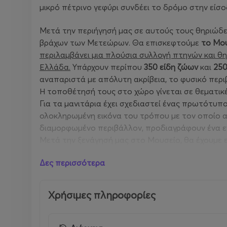
μικρό πέτρινο γεφύρι συνδέει το δρόμο στην είσο
Μετά την περιήγησή μας σε αυτούς τους θηριώδ
βράχων των Μετεώρων. Θα επισκεφτούμε
το Μου
περιλαμβάνει μια πλούσια συλλογή πτηνών και θ
Ελλάδα.
Υπάρχουν περίπου
350 είδη ζώων
και
250
αναπαριστά με απόλυτη ακρίβεια, το φυσικό περι
Η τοποθέτησή τους στο χώρο γίνεται σε θεματικ
Για τα μανιτάρια έχει σχεδιαστεί ένας πρωτότυπ
ολοκληρωμένη εικόνα του τρόπου με τον οποίο 
διαμορφωμένο περιβάλλον, προδιαγράφουν ένα εν
Μετά την ξενάγησή μας στο Μουσείο, θα έχουμε
στα παραδοσιακά ταβερνάκια και στις καφετέριες
Δες περισσότερα
Το απόγευμα, αναχώρηση για την Αθήνα με στάσει
Χρήσιμες πληροφορίες
Περισσότερες πληροφορίες, δείτε
εδώ
(23/8/2026
Περισσότερες πληροφορίες, δείτε
ε
δώ
(13/9/2026