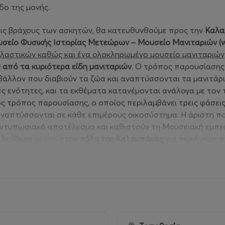
δο της μονής.
εις βράχους των ασκητών, θα κατευθυνθούμε προς την
Καλα
σείο Φυσικής Ιστορίας Μετεώρων – Μουσείο Μανιταριών (
ηλαστικών καθώς και ένα ολοκληρωμένο μουσείο μανιταριών
 από τα κυριότερα είδη μανιταριών
. Ο τρόπος παρουσίασης
βάλλον που διαβιούν τα ζώα και αναπτύσσονται τα μανιτάρια
ές ενότητες, και τα εκθέματα κατανέμονται ανάλογα με τον
ος τρόπος παρουσίασης, ο οποίος περιλαμβάνει τρεις φάσει
αναπτύσσονται σε κάθε επιμέρους οικοσύστημα. Η άριστη π
τυπωσιακό αποτέλεσμα και καθιστούν τη Μουσειακή εμπειρία
 ελεύθερο χρόνο στην
πόλη της Καλαμπάκας
για περιήγηση σ
 της περιοχής.
ς για ξεκούραση.
)
)