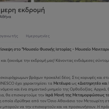
μερη εκδρομή
 Αθήνα
ργανωτής
Ημερομηνίες
ίσκεψη στο "Μουσείο Φυσικής Ιστορίας - Μουσείο Μανιταρι
 και ξεκινάμε την εκδρομή μας! Κάνοντας ενδιάμεσες σύντομ
κουρόχρωμων βράχων προκαλεί δέος. Στις κορυφές και στι
UNESCO έχει χαρακτηρίσει τα
Μετέωρα
ως
«Διατηρητέο και
νόμενο και ένα σημαντικό μνημείο της Ορθοδοξίας. Αρχικά,
εια, θα επισκεφτούμε την
Ιερά Μονή της Μεταμορφώσεως τ
η οποία ιδρύθηκε από τον Όσιο Αθανάσιο τον Μετεωρίτη σ
ύν μπορούν να την επισκεφτούν και να προσκυνήσουν. Η πρό