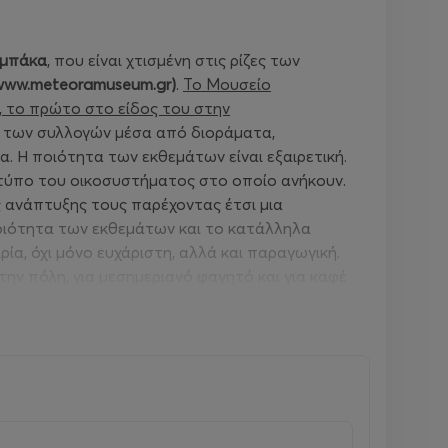
μπάκα
, που είναι χτισμένη στις ρίζες των
www
.
meteoramuseum
.
gr
)
.
Το Μουσείο
, το πρώτο στο είδος του στην
 των συλλογών μέσα από διοράματα,
. Η ποιότητα των εκθεμάτων είναι εξαιρετική.
 τύπο του οικοσυστήματος στο οποίο ανήκουν.
ς ανάπτυξης τους παρέχοντας έτσι μια
οιότητα των εκθεμάτων και το κατάλληλα
, όχι μόνο ευχάριστη, αλλά και παραγωγική.
την πόλη, για μεσημεριανό φαγητό και για καφέ