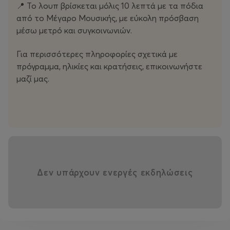
📍 Το λουπ βρίσκεται μόλις 10 λεπτά με τα πόδια
τους ήρωες, να εκφράζουν ιδέες και συναισθήματα και
από το Μέγαρο Μουσικής, με εύκολη πρόσβαση
να φτιάχνουν τα δικά τους μικρά comics.
μέσω μετρό και συγκοινωνιών.
• Ζωγραφική : Διάρκεια 1 ώρα| Πρωί 11:00-12:00
Για περισσότερες πληροφορίες σχετικά με
πρόγραμμα, ηλικίες και κρατήσεις, επικοινωνήστε
• Μουσικά Παιχνίδια: Διάρκεια 1 ώρα| Πρωί 10:00-11:00
μαζί μας.
Ελάτε να δημιουργήσουμε μαζί ένα καλοκαίρι γεμάτο
εικόνες, ήχο, ιστορίες και μικρούς κόσμους που
παίρνουν ζωή!
Δεν υπάρχουν ενεργές εκδηλώσεις