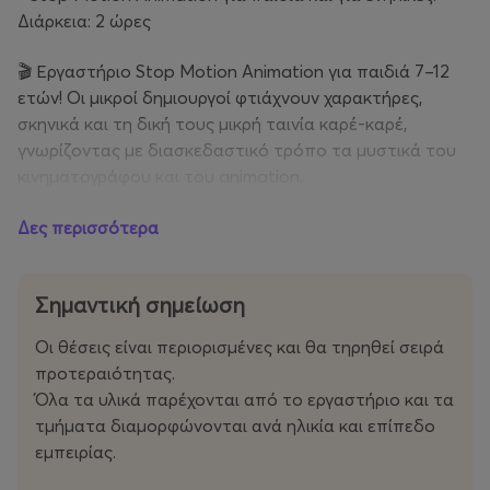
Διάρκεια: 2 ώρες
🎬 Εργαστήριο Stop Motion Animation για παιδιά 7–12
ετών! Οι μικροί δημιουργοί φτιάχνουν χαρακτήρες,
σκηνικά και τη δική τους μικρή ταινία καρέ-καρέ,
γνωρίζοντας με διασκεδαστικό τρόπο τα μυστικά του
κινηματογράφου και του animation.
• Comics: Διάρκεια 1 ώρα | Πρωί : 12:15-13:15 |
Δες περισσότερα
Κατά τη διάρκεια του εργαστηρίου γνωρίζουν βασικές
Σημαντική σημείωση
τεχνικές σχεδίου, εκφράσεις χαρακτήρων, καρέ, σύνθεση
εικόνας και storytelling, ενώ ενθαρρύνονται να
Οι θέσεις είναι περιορισμένες και θα τηρηθεί σειρά
πειραματιστούν με διαφορετικά υλικά και στυλ. Στόχος
προτεραιότητας.
του εργαστηρίου είναι η ενίσχυση της φαντασίας, της
Όλα τα υλικά παρέχονται από το εργαστήριο και τα
αυτοέκφρασης και της δημιουργικής σκέψης μέσα σε
τμήματα διαμορφώνονται ανά ηλικία και επίπεδο
ένα χαρούμενο και υποστηρικτικό περιβάλλον. Μέσα
εμπειρίας.
από παιχνίδι, ζωγραφική και δημιουργικές ασκήσεις, τα
παιδιά μαθαίνουν πώς να δημιουργούν τους δικούς