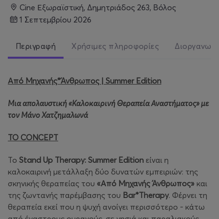
Cine Εξωραϊστική, Δημητριάδος 263, Βόλος
1 Σεπτεμβρίου 2026
Περιγραφή
Χρήσιμες πληροφορίες
Διοργανωτ
Από Μηχανής*Άνθρωπος | Summer Edition
Μια απολαυστική «Καλοκαιρινή Θεραπεία Αναστήματος» με
τον Μάνο Χατζημαλωνά
ΤΟ CONCEPT
Το
Stand Up Therapy: Summer Edition
είναι η
καλοκαιρινή μετάλλαξη δύο δυνατών εμπειριών: της
σκηνικής θεραπείας του
«Από Μηχανής Άνθρωπος»
και
της ζωντανής παρέμβασης του
Bar*Therapy
. Φέρνει τη
θεραπεία εκεί που η ψυχή ανοίγει περισσότερο - κάτω
από έναστρους ουρανούς, σε νησιά και παραλιακούς