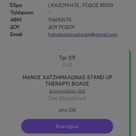
του καλοκαιριού αλλά συχνά νιώθουν αόρατοι πίσω
Έδρα
| ΚΑΖΟΥΛΗ 15 , ΡΟΔΟΣ 85100
από τον τουριστικό θόρυβο. Εδώ, το γέλιο ενώνει
Τηλέφωνο
-
διαφορετικούς κόσμους, και η θεραπεία γίνεται αυτό
ΑΦΜ
114693570
που έπρεπε εξαρχής να είναι – γέφυρα μεταξύ
ΔΟΥ
ΔΟΥ ΡΟΔΟΥ
ανθρώπων.
Email
hatzimalonasteam@gmail.com
Ποιους Περιμένουμε στα
σκηνοθετικά ή έστω πλαστικά
καθίσματα των θερινών σινεμά και άλλων χώρων
Τρι 1/9
21:30
Η συνεδρία είναι ανοιχτή. Κανείς δεν εξαιρείται. Αλλά ας
γίνουμε συγκεκριμένοι — γιατί η θεραπεία χωρίς
ΜΑΝΟΣ ΧΑΤΖΗΜΑΛΩΝΑΣ-STAND UP
ειλικρίνεια δεν δουλεύει:
THERAPY| ΒΟΛΟΣ
Δημητριάδος 263
Οι Αγχωμένοι Παραθεριστές (30-50
ετών)
Cine Εξωραϊστική
από
20€
Εκείνοι που έχουν πρόγραμμα Excel για τις διακοπές
τους. Ξέρουν τι ώρα θα δουν ηλιοβασίλεμα, σε ποιο
εστιατόριο θα φάνε, πόσα βήματα θα κάνουν. Ήρθαν να
Εισιτήρια
«χαλαρώσουν» αλλά δεν ξέρουν πώς. Η μηχανή δεν