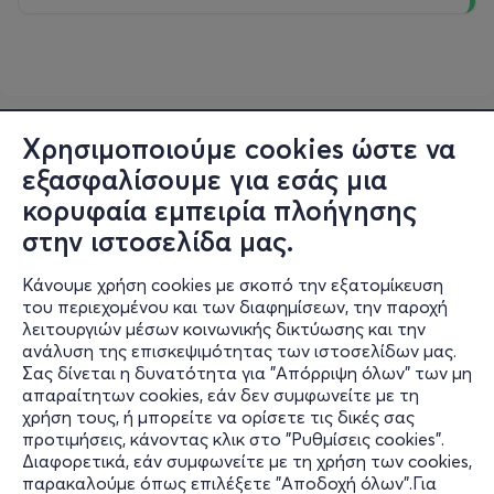
κλείνει ούτε στις διακοπές. Θα τους δείξουμε πώς
πετιέται ένα μηχανικό ρολόι και πως φτιάχνεται ένα
ηλιακό.
«Οι Ανδροπαρέες του Αυγούστου» (25-35 ετών)
Χρησιμοποιούμε cookies ώστε να
Λίγοι καλοί φίλοι, ίδιο τραπέζι, ίδια μπύρα, ίδια
εξασφαλίσουμε για εσάς μια
κουβέντα. Βγήκαν για «κυνήγι» στο νησί αλλά
κορυφαία εμπειρία πλοήγησης
κατέληξαν να αναλύουν αποδόσεις στοιχήματος και να
στην ιστοσελίδα μας.
κοιτούν τριγύρω σαν λιοντάρια ενώ συμπεριφέρονται
σαν γατάκια. Κανείς δεν θα σηκωθεί. Οι περισσότεροι
Κάνουμε χρήση cookies με σκοπό την εξατομίκευση
θα φύγουν στις 3 το πρωί ακριβώς όπως ήρθαν: μαζί,
του περιεχομένου και των διαφημίσεων, την παροχή
μόνοι.
λειτουργιών μέσων κοινωνικής δικτύωσης και την
ανάλυση της επισκεψιμότητας των ιστοσελίδων μας.
Σας δίνεται η δυνατότητα για "Απόρριψη όλων" των μη
«Οι Γυναικοπαρέες σε Φάλαγγα» (25-35 ετών)
Πληροφορίες
απαραίτητων cookies, εάν δεν συμφωνείτε με τη
χρήση τους, ή μπορείτε να ορίσετε τις δικές σας
Υποστήριξη
Λίγες καλές φίλες, κλειστός κύκλος, αόρατο τείχος.
προτιμήσεις, κάνοντας κλικ στο "Ρυθμίσεις cookies".
Χορεύουν σε σχηματισμό φάλαγγας στο beach bar,
Διαφορετικά, εάν συμφωνείτε με τη χρήση των cookies,
Stay Connected
απωθώντας κάθε προσέγγιση με ένα βλέμμα που θα
παρακαλούμε όπως επιλέξετε "Αποδοχή όλων".Για